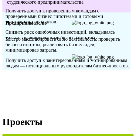
студенческого предпринимательства
Получить доступ к проверенным командам с
проверенными бизнес-гипотезами и готовыми
прототипами продуктов.
Предпринимателю
Снизить риск ошибочных инвестиций, вкладываясь
только в валидированные бизнес-гипотезы.
Быстро масштабировать свою деятельность: проверить
бизнес-гипотезы, реализовать бизнес-идеи,
минимизировав затраты.
Получить доступ к заинтересованным и мотивированным
людям — потенциальным руководителям бизнес-проектов.
Проекты