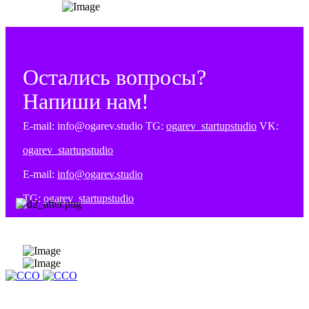
Остались вопросы?
Напиши нам!
E-mail: info@ogarev.studio TG:
ogarev_startupstudio
VK:
ogarev_startupstudio
E-mail:
info@ogarev.studio
TG:
ogarev_startupstudio
VK:
ogarev_startupstudio
Компания создана и финансируется в рамках федерального
проекта «Платформа университетского технологического
предпринимательства», реализуемого Минобрнауки России